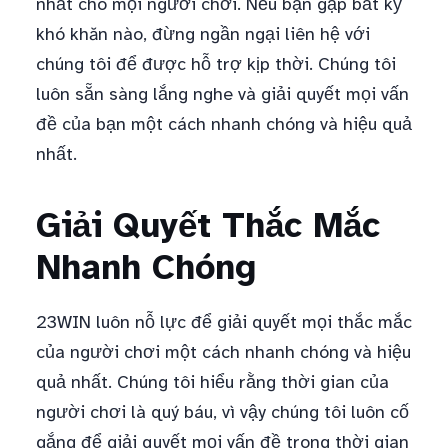
nhất cho mọi người chơi. Nếu bạn gặp bất kỳ
khó khăn nào, đừng ngần ngại liên hệ với
chúng tôi để được hỗ trợ kịp thời. Chúng tôi
luôn sẵn sàng lắng nghe và giải quyết mọi vấn
đề của bạn một cách nhanh chóng và hiệu quả
nhất.
Giải Quyết Thắc Mắc
Nhanh Chóng
23WIN luôn nỗ lực để giải quyết mọi thắc mắc
của người chơi một cách nhanh chóng và hiệu
quả nhất. Chúng tôi hiểu rằng thời gian của
người chơi là quý báu, vì vậy chúng tôi luôn cố
gắng để giải quyết mọi vấn đề trong thời gian