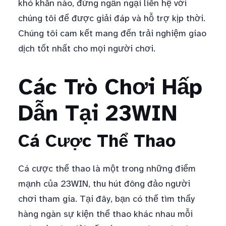
khó khăn nào, đừng ngần ngại liên hệ với
chúng tôi để được giải đáp và hỗ trợ kịp thời.
Chúng tôi cam kết mang đến trải nghiệm giao
dịch tốt nhất cho mọi người chơi.
Các Trò Chơi Hấp
Dẫn Tại 23WIN
Cá Cược Thể Thao
Cá cược thể thao là một trong những điểm
mạnh của 23WIN, thu hút đông đảo người
chơi tham gia. Tại đây, bạn có thể tìm thấy
hàng ngàn sự kiện thể thao khác nhau mỗi