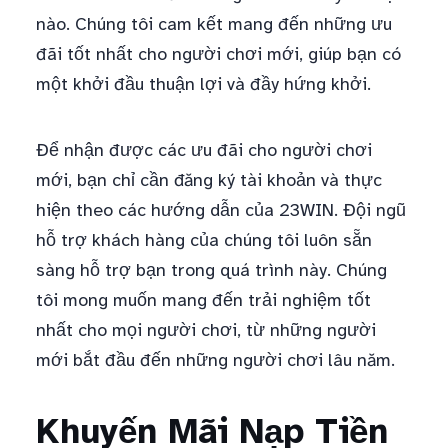
nào. Chúng tôi cam kết mang đến những ưu
đãi tốt nhất cho người chơi mới, giúp bạn có
một khởi đầu thuận lợi và đầy hứng khởi.
Để nhận được các ưu đãi cho người chơi
mới, bạn chỉ cần đăng ký tài khoản và thực
hiện theo các hướng dẫn của 23WIN. Đội ngũ
hỗ trợ khách hàng của chúng tôi luôn sẵn
sàng hỗ trợ bạn trong quá trình này. Chúng
tôi mong muốn mang đến trải nghiệm tốt
nhất cho mọi người chơi, từ những người
mới bắt đầu đến những người chơi lâu năm.
Khuyến Mãi Nạp Tiền