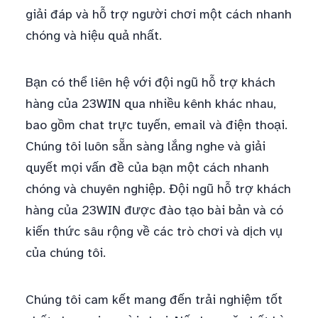
giải đáp và hỗ trợ người chơi một cách nhanh
chóng và hiệu quả nhất.
Bạn có thể liên hệ với đội ngũ hỗ trợ khách
hàng của 23WIN qua nhiều kênh khác nhau,
bao gồm chat trực tuyến, email và điện thoại.
Chúng tôi luôn sẵn sàng lắng nghe và giải
quyết mọi vấn đề của bạn một cách nhanh
chóng và chuyên nghiệp. Đội ngũ hỗ trợ khách
hàng của 23WIN được đào tạo bài bản và có
kiến thức sâu rộng về các trò chơi và dịch vụ
của chúng tôi.
Chúng tôi cam kết mang đến trải nghiệm tốt