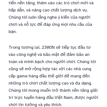
tiến nền tảng, thêm vào các trò chơi mới và
hấp dẫn, và nâng cao chất lượng dịch vụ.
Chúng tôi luôn lắng nghe ý kiến của người
chơi và nỗ lực để đáp ứng mọi nhu cầu của
bạn.
Trong tương lai, 23WIN sẽ tiếp tục đầu tư
vào công nghệ và bảo mật để đảm bảo an
toàn và minh bạch cho người chơi. Chúng tôi
cũng sẽ mở rộng hợp tác với các nhà cung
cấp game hàng đầu thế giới để mang đến
những trò chơi chất lượng cao và đa dạng.
Chúng tôi mong muốn trở thành nền tảng giải
trí trực tuyến hàng đầu Việt Nam, được người
chơi tin tưởng và yêu thích.