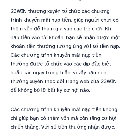
23WIN thường xuyên tổ chức các chương
trình khuyến mãi nạp tiền, giúp người chơi có
thêm vốn để tham gia vào các trò chơi. Khi
nạp tiền vào tài khoản, bạn sẽ nhận được một
khoản tiền thưởng tương ứng với số tiền nạp.
Các chương trình khuyến mãi nạp tiền
thường được tổ chức vào các dịp đặc biệt
hoặc các ngày trong tuần, vì vậy bạn nên
thường xuyên theo dõi trang web của 23WIN
để không bỏ lỡ bất kỳ cơ hội nào.
Các chương trình khuyến mãi nạp tiền không
chỉ giúp bạn có thêm vốn mà còn tăng cơ hội
chiến thắng. Với số tiền thưởng nhận được,