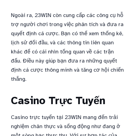
Ngoài ra, 23WIN còn cung cấp các công cụ hỗ
trợ người chơi trong việc phân tích và đưa ra
quyết định cá cược. Bạn có thể xem thống kê,
lịch sử đối đầu, và các thông tin liên quan
khác để có cái nhìn tổng quan về các trận
đấu. Điều này giúp bạn đưa ra những quyết
định cá cược thông minh và tăng cơ hội chiến
thắng.
Casino Trực Tuyến
Casino trực tuyến tại 23WIN mang đến trải
nghiệm chân thực và sống động như đang ở
một sòng bạc thực thụ. Với sự hợp tác của