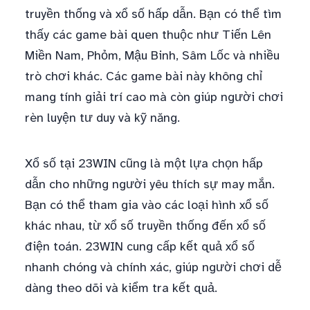
truyền thống và xổ số hấp dẫn. Bạn có thể tìm
thấy các game bài quen thuộc như Tiến Lên
Miền Nam, Phỏm, Mậu Binh, Sâm Lốc và nhiều
trò chơi khác. Các game bài này không chỉ
mang tính giải trí cao mà còn giúp người chơi
rèn luyện tư duy và kỹ năng.
Xổ số tại 23WIN cũng là một lựa chọn hấp
dẫn cho những người yêu thích sự may mắn.
Bạn có thể tham gia vào các loại hình xổ số
khác nhau, từ xổ số truyền thống đến xổ số
điện toán. 23WIN cung cấp kết quả xổ số
nhanh chóng và chính xác, giúp người chơi dễ
dàng theo dõi và kiểm tra kết quả.