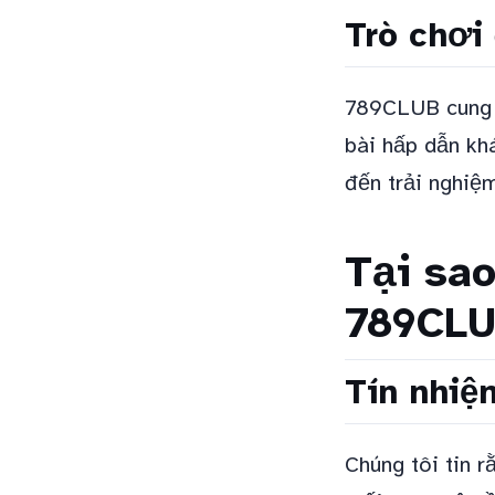
Trò chơi
789CLUB cung c
bài hấp dẫn khá
đến trải nghiệ
Tại sa
789CL
Tín nhiệm
Chúng tôi tin r