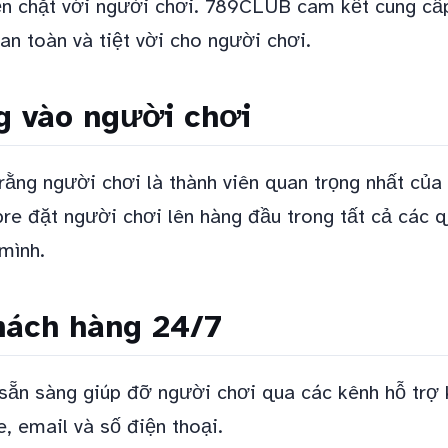
n chặt với người chơi. 789CLUB cam kết cung cấp
 an toàn và tiệt vời cho người chơi.
g vào người chơi
 rằng người chơi là thành viên quan trọng nhất củ
re đặt người chơi lên hàng đầu trong tất cả các q
mình.
hách hàng 24/7
 sẵn sàng giúp đỡ người chơi qua các kênh hỗ trợ
, email và số điện thoại.