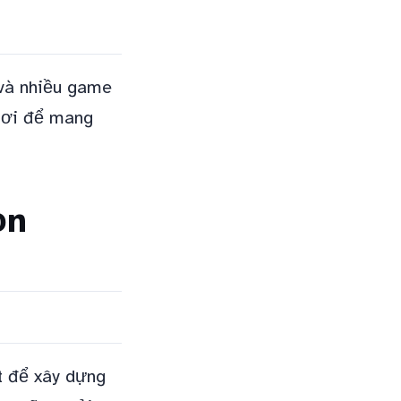
 và nhiều game
chơi để mang
ọn
ất để xây dựng