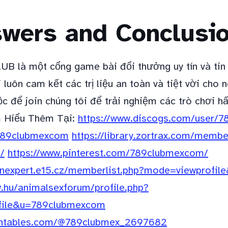
ers and Conclusi
UB là một cổng game bài đổi thưởng uy tín và tin 
luôn cam kết các trị liệu an toàn và tiệt vời cho 
c để join chúng tôi để trải nghiệm các trò chơi hấ
ìm Hiểu Thêm Tại:
https://www.discogs.com/user/
/789clubmexcom
https://library.zortrax.com/memb
/
https://www.pinterest.com/789clubmexcom/
finexpert.e15.cz/memberlist.php?mode=viewprofi
tw.hu/animalsexforum/profile.php?
file&u=789clubmexcom
rintables.com/@789clubmex_2697682