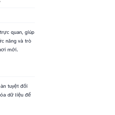
trực quan, giúp
ức năng và trò
hơi mới.
àn tuyệt đối
óa dữ liệu để