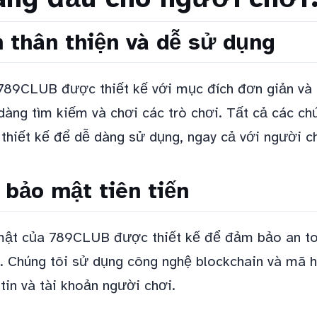
n thân thiện và dễ sử dụng
789CLUB được thiết kế với mục đích đơn giản và 
dàng tìm kiếm và chơi các trò chơi. Tất cả các ch
thiết kế để dễ dàng sử dụng, ngay cả với người c
 bảo mật tiên tiến
mật của 789CLUB được thiết kế để đảm bảo an to
. Chúng tôi sử dụng công nghệ blockchain và mã h
tin và tài khoản người chơi.