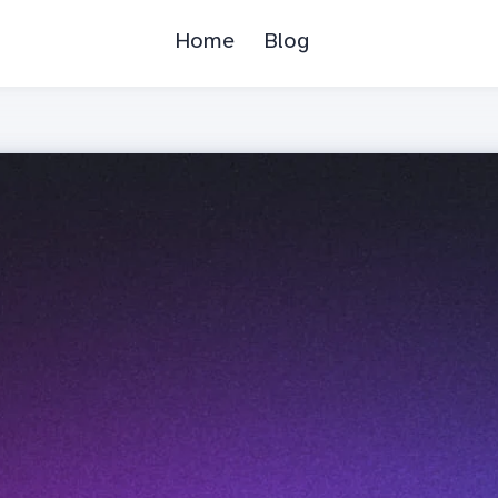
Home
Blog