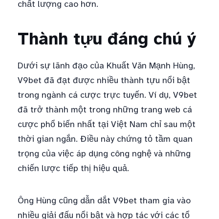
chất lượng cao hơn.
Thành tựu đáng chú ý
Dưới sự lãnh đạo của Khuất Văn Mạnh Hùng,
V9bet đã đạt được nhiều thành tựu nổi bật
trong ngành cá cược trực tuyến. Ví dụ, V9bet
đã trở thành một trong những trang web cá
cược phổ biến nhất tại Việt Nam chỉ sau một
thời gian ngắn. Điều này chứng tỏ tầm quan
trọng của việc áp dụng công nghệ và những
chiến lược tiếp thị hiệu quả.
Ông Hùng cũng dẫn dắt V9bet tham gia vào
nhiều giải đấu nổi bật và hợp tác với các tổ