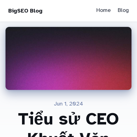
Home
Blog
BigSEO Blog
Jun 1, 2024
Tiểu sử CEO