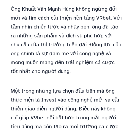
Ông Khuất Văn Mạnh Hùng không ngừng đổi
mới và tìm cách cải thiện nền tảng V9bet. Với
tầm nhìn chiến lược và nhạy bén, ông đã tạo
ra những sản phẩm và dịch vụ phù hợp với
nhu cầu của thị trường hiện đại. Động lực của
ông chính là sự đam mê với công nghệ và
mong muốn mang đến trải nghiệm cá cược
tốt nhất cho người dùng.
Một trong những lựa chọn đầu tiên mà ông
thực hiện là Invest vào công nghệ mới và cải
thiện giao diện người dùng. Điều này không
chỉ giúp V9bet nổi bật hơn trong mắt người
tiêu dùng mà còn tạo ra môi trường cá cược