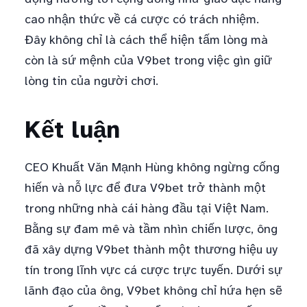
cao nhận thức về cá cược có trách nhiệm.
Đây không chỉ là cách thể hiện tấm lòng mà
còn là sứ mệnh của V9bet trong việc gìn giữ
lòng tin của người chơi.
Kết luận
CEO Khuất Văn Mạnh Hùng không ngừng cống
hiến và nỗ lực để đưa V9bet trở thành một
trong những nhà cái hàng đầu tại Việt Nam.
Bằng sự đam mê và tầm nhìn chiến lược, ông
đã xây dựng V9bet thành một thương hiệu uy
tín trong lĩnh vực cá cược trực tuyến. Dưới sự
lãnh đạo của ông, V9bet không chỉ hứa hẹn sẽ