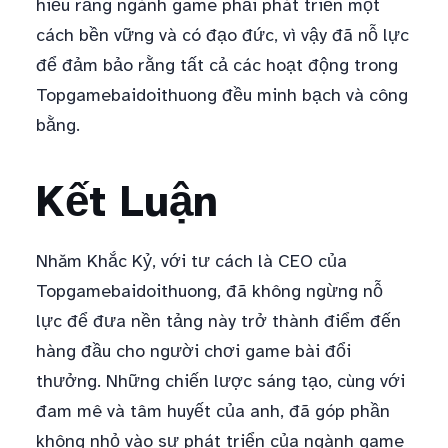
hiểu rằng ngành game phải phát triển một
cách bền vững và có đạo đức, vì vậy đã nỗ lực
để đảm bảo rằng tất cả các hoạt động trong
Topgamebaidoithuong đều minh bạch và công
bằng.
Kết Luận
Nhăm Khắc Kỷ, với tư cách là CEO của
Topgamebaidoithuong, đã không ngừng nỗ
lực để đưa nền tảng này trở thành điểm đến
hàng đầu cho người chơi game bài đổi
thưởng. Những chiến lược sáng tạo, cùng với
đam mê và tâm huyết của anh, đã góp phần
không nhỏ vào sự phát triển của ngành game