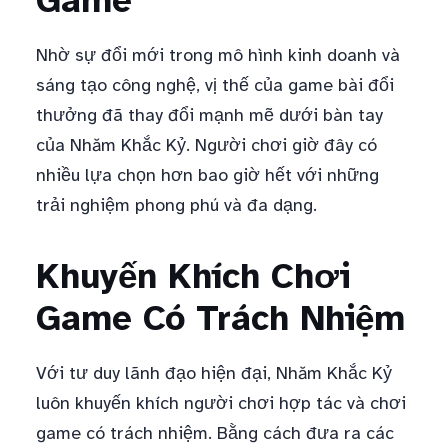
Game
Nhờ sự đổi mới trong mô hình kinh doanh và
sáng tạo công nghệ, vị thế của game bài đổi
thưởng đã thay đổi mạnh mẽ dưới bàn tay
của Nhăm Khắc Kỷ. Người chơi giờ đây có
nhiều lựa chọn hơn bao giờ hết với những
trải nghiệm phong phú và đa dạng.
Khuyến Khích Chơi
Game Có Trách Nhiệm
Với tư duy lãnh đạo hiện đại, Nhăm Khắc Kỷ
luôn khuyến khích người chơi hợp tác và chơi
game có trách nhiệm. Bằng cách đưa ra các