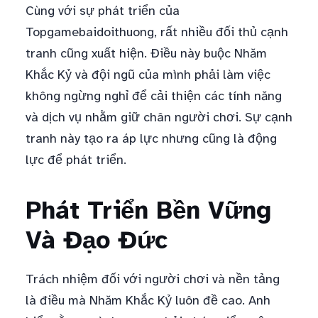
Cùng với sự phát triển của
Topgamebaidoithuong, rất nhiều đối thủ cạnh
tranh cũng xuất hiện. Điều này buộc Nhăm
Khắc Kỷ và đội ngũ của mình phải làm việc
không ngừng nghỉ để cải thiện các tính năng
và dịch vụ nhằm giữ chân người chơi. Sự cạnh
tranh này tạo ra áp lực nhưng cũng là động
lực để phát triển.
Phát Triển Bền Vững
Và Đạo Đức
Trách nhiệm đối với người chơi và nền tảng
là điều mà Nhăm Khắc Kỷ luôn đề cao. Anh