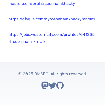
master.com/profil/ceonhamkhacky
https://disqus.com/by/ceonhamkhacky/about/
https://jobs.westerncity.com/profiles/641365
4-ceo-nham-kh-c-k
© 2025 BigSEO. All rights reserved.
Follow on Mastodon
Follow on Twitter
Go to GitHub repo