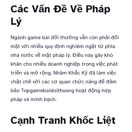
Các Vấn Đề Về Pháp
Lý
Ngành game bài đổi thưởng vẫn còn phải đối
mặt với nhiều quy định nghiêm ngặt từ phía
nhà nước về mặt pháp lý. Điều này gây khó
khăn cho nhiều doanh nghiệp trong việc phát
triển và mở rộng. Nhăm Khắc Kỷ đã làm việc
chặt chẽ với các cơ quan chức năng để đảm
bảo Topgamebaidoithuong hoạt động hợp
pháp và minh bạch.
Cạnh Tranh Khốc Liệt