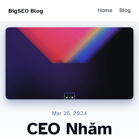
Home
Blog
BigSEO Blog
Mar 25, 2024
CEO Nhăm