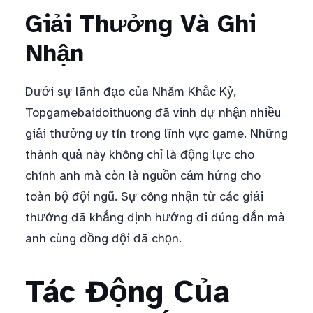
Giải Thưởng Và Ghi
Nhận
Dưới sự lãnh đạo của Nhăm Khắc Kỷ,
Topgamebaidoithuong đã vinh dự nhận nhiều
giải thưởng uy tín trong lĩnh vực game. Những
thành quả này không chỉ là động lực cho
chính anh mà còn là nguồn cảm hứng cho
toàn bộ đội ngũ. Sự công nhận từ các giải
thưởng đã khẳng định hướng đi đúng đắn mà
anh cùng đồng đội đã chọn.
Tác Động Của