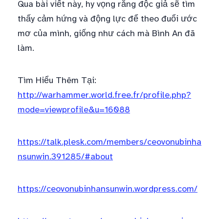
Qua bài viết này, hy vọng rằng độc giả sẽ tìm
thấy cảm hứng và động lực để theo đuổi ước
mơ của mình, giống như cách mà Bình An đã
làm.
Tìm Hiểu Thêm Tại:
http://warhammer.world.free.fr/profile.php?
mode=viewprofile&u=16088
https://talk.plesk.com/members/ceovonubinha
nsunwin.391285/#about
https://ceovonubinhansunwin.wordpress.com/