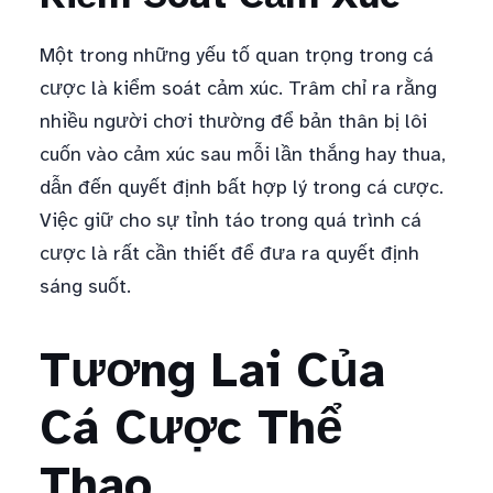
Một trong những yếu tố quan trọng trong cá
cược là kiểm soát cảm xúc. Trâm chỉ ra rằng
nhiều người chơi thường để bản thân bị lôi
cuốn vào cảm xúc sau mỗi lần thắng hay thua,
dẫn đến quyết định bất hợp lý trong cá cược.
Việc giữ cho sự tỉnh táo trong quá trình cá
cược là rất cần thiết để đưa ra quyết định
sáng suốt.
Tương Lai Của
Cá Cược Thể
Thao