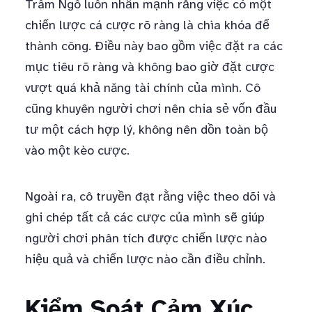
Trâm Ngô luôn nhấn mạnh rằng việc có một
chiến lược cá cược rõ ràng là chìa khóa để
thành công. Điều này bao gồm việc đặt ra các
mục tiêu rõ ràng và không bao giờ đặt cược
vượt quá khả năng tài chính của mình. Cô
cũng khuyên người chơi nên chia sẻ vốn đầu
tư một cách hợp lý, không nên dồn toàn bộ
vào một kèo cược.
Ngoài ra, cô truyền đạt rằng việc theo dõi và
ghi chép tất cả các cược của mình sẽ giúp
người chơi phân tích được chiến lược nào
hiệu quả và chiến lược nào cần điều chỉnh.
Kiểm Soát Cảm Xúc