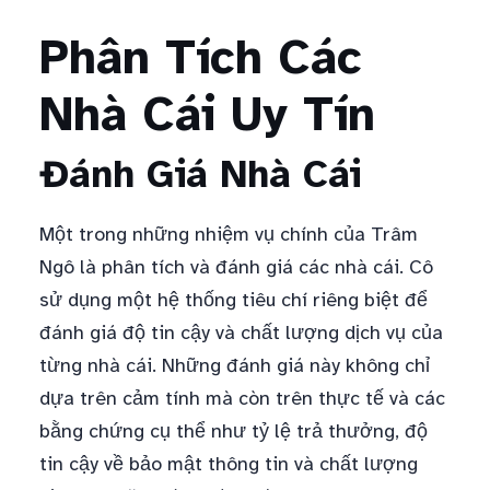
Phân Tích Các
Nhà Cái Uy Tín
Đánh Giá Nhà Cái
Một trong những nhiệm vụ chính của Trâm
Ngô là phân tích và đánh giá các nhà cái. Cô
sử dụng một hệ thống tiêu chí riêng biệt để
đánh giá độ tin cậy và chất lượng dịch vụ của
từng nhà cái. Những đánh giá này không chỉ
dựa trên cảm tính mà còn trên thực tế và các
bằng chứng cụ thể như tỷ lệ trả thưởng, độ
tin cậy về bảo mật thông tin và chất lượng