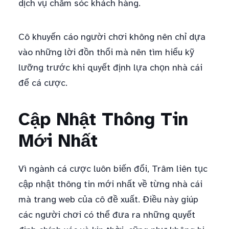
dịch vụ chăm sóc khách hàng.
Cô khuyến cáo người chơi không nên chỉ dựa
vào những lời đồn thổi mà nên tìm hiểu kỹ
lưỡng trước khi quyết định lựa chọn nhà cái
để cá cược.
Cập Nhật Thông Tin
Mới Nhất
Vì ngành cá cược luôn biến đổi, Trâm liên tục
cập nhật thông tin mới nhất về từng nhà cái
mà trang web của cô đề xuất. Điều này giúp
các người chơi có thể đưa ra những quyết