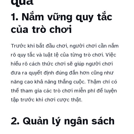
quả
1. Nắm vững quy tắc
của trò chơi
Trước khi bắt đầu chơi, người chơi cần nắm
rõ quy tắc và luật lệ của từng trò chơi. Việc
hiểu rõ cách thức chơi sẽ giúp người chơi
đưa ra quyết định đúng đắn hơn cũng như
nâng cao khả năng thắng cuộc. Thậm chí có
thể tham gia các trò chơi miễn phí để luyện
tập trước khi chơi cược thật.
2. Quản lý ngân sách