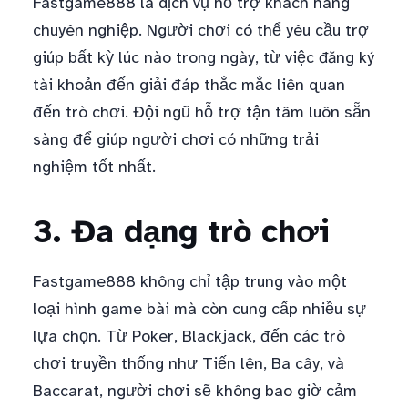
Fastgame888 là dịch vụ hỗ trợ khách hàng
chuyên nghiệp. Người chơi có thể yêu cầu trợ
giúp bất kỳ lúc nào trong ngày, từ việc đăng ký
tài khoản đến giải đáp thắc mắc liên quan
đến trò chơi. Đội ngũ hỗ trợ tận tâm luôn sẵn
sàng để giúp người chơi có những trải
nghiệm tốt nhất.
3. Đa dạng trò chơi
Fastgame888 không chỉ tập trung vào một
loại hình game bài mà còn cung cấp nhiều sự
lựa chọn. Từ Poker, Blackjack, đến các trò
chơi truyền thống như Tiến lên, Ba cây, và
Baccarat, người chơi sẽ không bao giờ cảm