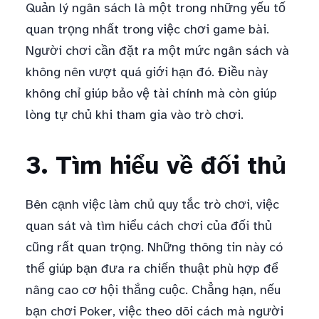
Quản lý ngân sách là một trong những yếu tố
quan trọng nhất trong việc chơi game bài.
Người chơi cần đặt ra một mức ngân sách và
không nên vượt quá giới hạn đó. Điều này
không chỉ giúp bảo vệ tài chính mà còn giúp
lòng tự chủ khi tham gia vào trò chơi.
3. Tìm hiểu về đối thủ
Bên cạnh việc làm chủ quy tắc trò chơi, việc
quan sát và tìm hiểu cách chơi của đối thủ
cũng rất quan trọng. Những thông tin này có
thể giúp bạn đưa ra chiến thuật phù hợp để
nâng cao cơ hội thắng cuộc. Chẳng hạn, nếu
bạn chơi Poker, việc theo dõi cách mà người