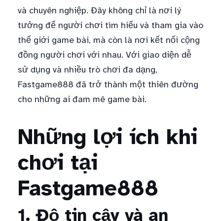
và chuyên nghiệp. Đây không chỉ là nơi lý
tưởng để người chơi tìm hiểu và tham gia vào
thế giới game bài, mà còn là nơi kết nối cộng
đồng người chơi với nhau. Với giao diện dễ
sử dụng và nhiều trò chơi đa dạng,
Fastgame888 đã trở thành một thiên đường
cho những ai đam mê game bài.
Những lợi ích khi
chơi tại
Fastgame888
1. Độ tin cậy và an