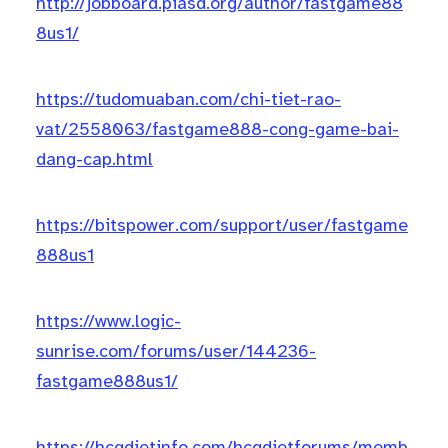
http://jobboard.piasd.org/author/fastgame88
8us1/
https://tudomuaban.com/chi-tiet-rao-
vat/2558063/fastgame888-cong-game-bai-
dang-cap.html
https://bitspower.com/support/user/fastgame
888us1
https://www.logic-
sunrise.com/forums/user/144236-
fastgame888us1/
https://hcgdietinfo.com/hcgdietforums/memb