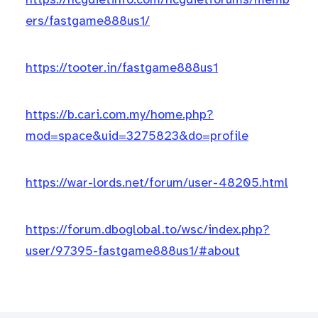
ers/fastgame888us1/
https://tooter.in/fastgame888us1
https://b.cari.com.my/home.php?
mod=space&uid=3275823&do=profile
https://war-lords.net/forum/user-48205.html
https://forum.dboglobal.to/wsc/index.php?
user/97395-fastgame888us1/#about