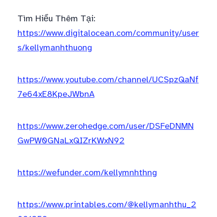
Tìm Hiểu Thêm Tại:
https://www.digitalocean.com/community/user
s/kellymanhthuong
https://www.youtube.com/channel/UCSpzQaNf
7e64xE8KpeJWbnA
https://www.zerohedge.com/user/DSFeDNMN
GwPW0GNaLxQIZrKWxN92
https://wefunder.com/kellymnhthng
https://www.printables.com/@kellymanhthu_2