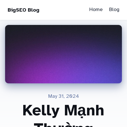
Home
Blog
BigSEO Blog
May 31, 2024
Kelly Mạnh