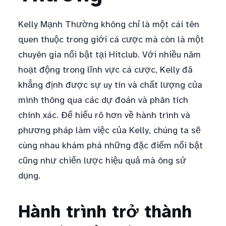
Kelly Mạnh Thường không chỉ là một cái tên
quen thuộc trong giới cá cược mà còn là một
chuyên gia nổi bật tại Hitclub. Với nhiều năm
hoạt động trong lĩnh vực cá cược, Kelly đã
khẳng định được sự uy tín và chất lượng của
mình thông qua các dự đoán và phân tích
chính xác. Để hiểu rõ hơn về hành trình và
phương pháp làm việc của Kelly, chúng ta sẽ
cùng nhau khám phá những đặc điểm nổi bật
cũng như chiến lược hiệu quả mà ông sử
dụng.
Hành trình trở thành