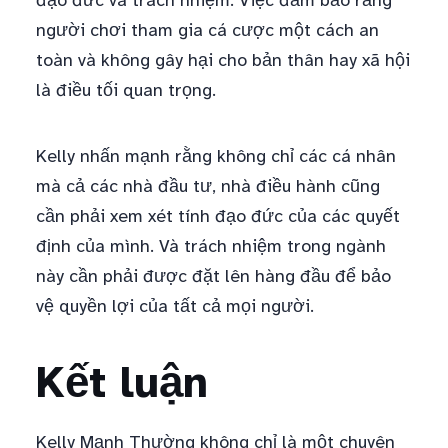
đạo đức và trách nhiệm. Việc đảm bảo rằng
người chơi tham gia cá cược một cách an
toàn và không gây hại cho bản thân hay xã hội
là điều tối quan trọng.
Kelly nhấn mạnh rằng không chỉ các cá nhân
mà cả các nhà đầu tư, nhà điều hành cũng
cần phải xem xét tính đạo đức của các quyết
định của mình. Và trách nhiệm trong ngành
này cần phải được đặt lên hàng đầu để bảo
vệ quyền lợi của tất cả mọi người.
Kết luận
Kelly Mạnh Thường không chỉ là một chuyên