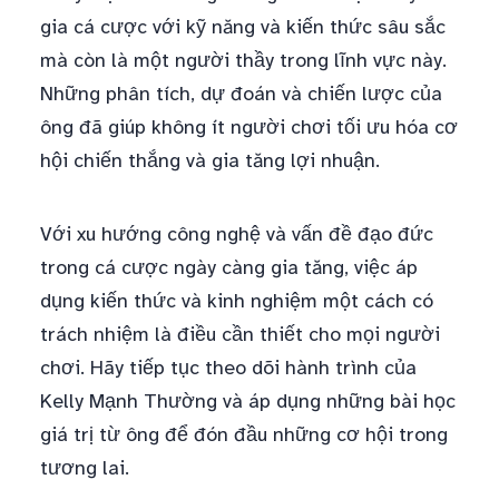
gia cá cược với kỹ năng và kiến thức sâu sắc
mà còn là một người thầy trong lĩnh vực này.
Những phân tích, dự đoán và chiến lược của
ông đã giúp không ít người chơi tối ưu hóa cơ
hội chiến thắng và gia tăng lợi nhuận.
Với xu hướng công nghệ và vấn đề đạo đức
trong cá cược ngày càng gia tăng, việc áp
dụng kiến thức và kinh nghiệm một cách có
trách nhiệm là điều cần thiết cho mọi người
chơi. Hãy tiếp tục theo dõi hành trình của
Kelly Mạnh Thường và áp dụng những bài học
giá trị từ ông để đón đầu những cơ hội trong
tương lai.