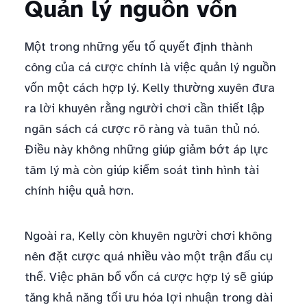
Quản lý nguồn vốn
Một trong những yếu tố quyết định thành
công của cá cược chính là việc quản lý nguồn
vốn một cách hợp lý. Kelly thường xuyên đưa
ra lời khuyên rằng người chơi cần thiết lập
ngân sách cá cược rõ ràng và tuân thủ nó.
Điều này không những giúp giảm bớt áp lực
tâm lý mà còn giúp kiểm soát tình hình tài
chính hiệu quả hơn.
Ngoài ra, Kelly còn khuyên người chơi không
nên đặt cược quá nhiều vào một trận đấu cụ
thể. Việc phân bổ vốn cá cược hợp lý sẽ giúp
tăng khả năng tối ưu hóa lợi nhuận trong dài