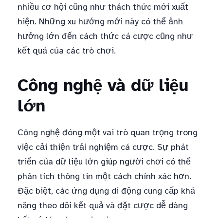
nhiều cơ hội cũng như thách thức mới xuất
hiện. Những xu hướng mới này có thể ảnh
hưởng lớn đến cách thức cá cược cũng như
kết quả của các trò chơi.
Công nghệ và dữ liệu
lớn
Công nghệ đóng một vai trò quan trọng trong
việc cải thiện trải nghiệm cá cược. Sự phát
triển của dữ liệu lớn giúp người chơi có thể
phân tích thông tin một cách chính xác hơn.
Đặc biệt, các ứng dụng di động cung cấp khả
năng theo dõi kết quả và đặt cược dễ dàng