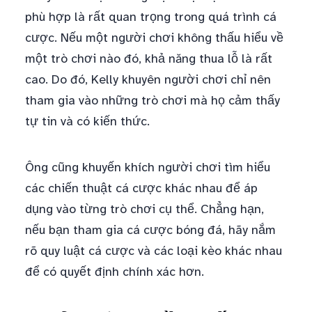
phù hợp là rất quan trọng trong quá trình cá
cược. Nếu một người chơi không thấu hiểu về
một trò chơi nào đó, khả năng thua lỗ là rất
cao. Do đó, Kelly khuyên người chơi chỉ nên
tham gia vào những trò chơi mà họ cảm thấy
tự tin và có kiến thức.
Ông cũng khuyến khích người chơi tìm hiểu
các chiến thuật cá cược khác nhau để áp
dụng vào từng trò chơi cụ thể. Chẳng hạn,
nếu bạn tham gia cá cược bóng đá, hãy nắm
rõ quy luật cá cược và các loại kèo khác nhau
để có quyết định chính xác hơn.