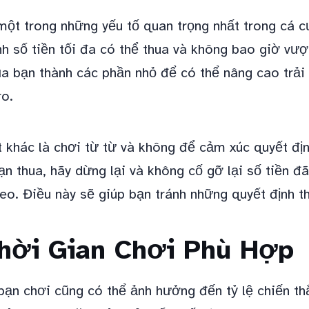
 một trong những yếu tố quan trọng nhất trong cá 
nh số tiền tối đa có thể thua và không bao giờ vượ
ủa bạn thành các phần nhỏ để có thể nâng cao trải
ro.
t khác là chơi từ từ và không để cảm xúc quyết đị
ạn thua, hãy dừng lại và không cố gỡ lại số tiền đ
heo. Điều này sẽ giúp bạn tránh những quyết định t
hời Gian Chơi Phù Hợp
bạn chơi cũng có thể ảnh hưởng đến tỷ lệ chiến th