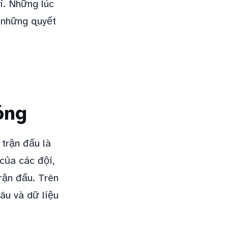
i. Những lúc
 những quyết
óng
 trận đấu là
của các đội,
rận đấu. Trên
âu và dữ liệu