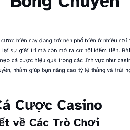
Bóng Chuyền
cược hiện nay đang trở nên phổ biến ở nhiều nơi t
lại sự giải trí mà còn mở ra cơ hội kiếm tiền. Bài
mẹo cá cược hiệu quả trong các lĩnh vực như casin
uyền, nhằm giúp bạn nâng cao tỷ lệ thắng và trải n
á Cược Casino
ết về Các Trò Chơi