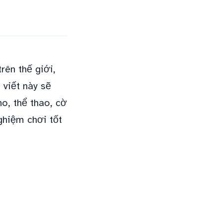
rên thế giới,
 viết này sẽ
o, thể thao, cờ
ghiệm chơi tốt