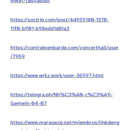
mwin?tab=about
https://soctrip.com/post/4d955180-1378-
11f0-b901-b98edd1d81a3
https://contrebombarde.com/concerthall/user
/7969
https://www.wrkz.work/user-36597.html
https://telegra.ph/Nh%C3%A0-c%C3%A1i-
Gemwin-04-07
https://www.marqueze.net/miembros/linkdeng