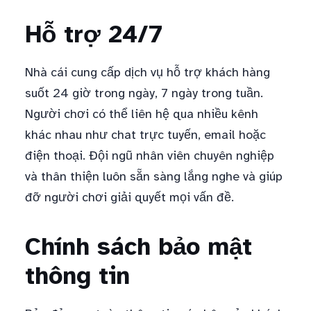
Hỗ trợ 24/7
Nhà cái cung cấp dịch vụ hỗ trợ khách hàng
suốt 24 giờ trong ngày, 7 ngày trong tuần.
Người chơi có thể liên hệ qua nhiều kênh
khác nhau như chat trực tuyến, email hoặc
điện thoại. Đội ngũ nhân viên chuyên nghiệp
và thân thiện luôn sẵn sàng lắng nghe và giúp
đỡ người chơi giải quyết mọi vấn đề.
Chính sách bảo mật
thông tin