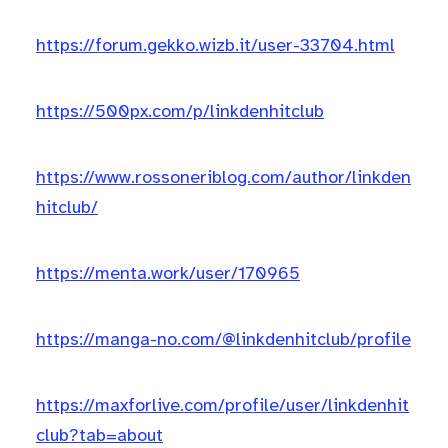
https://forum.gekko.wizb.it/user-33704.html
https://500px.com/p/linkdenhitclub
https://www.rossoneriblog.com/author/linkden
hitclub/
https://menta.work/user/170965
https://manga-no.com/@linkdenhitclub/profile
https://maxforlive.com/profile/user/linkdenhit
club?tab=about