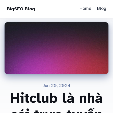
Home
Blog
BigSEO Blog
Jun 20, 2024
Hitclub là nhà