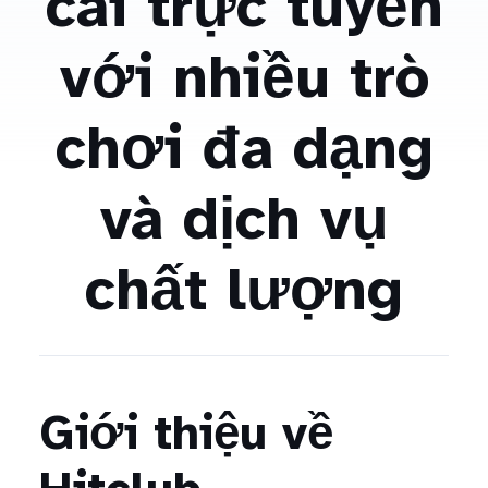
cái trực tuyến
với nhiều trò
chơi đa dạng
và dịch vụ
chất lượng
Giới thiệu về