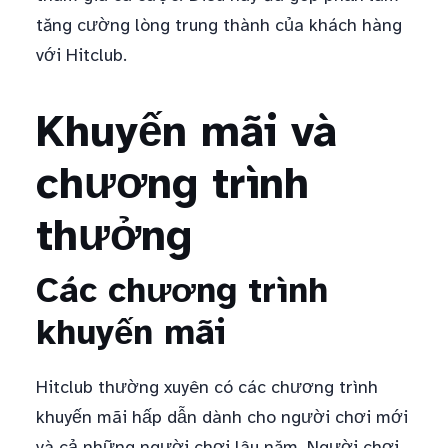
tăng cường lòng trung thành của khách hàng
với Hitclub.
Khuyến mãi và
chương trình
thưởng
Các chương trình
khuyến mãi
Hitclub thường xuyên có các chương trình
khuyến mãi hấp dẫn dành cho người chơi mới
và cả những người chơi lâu năm. Người chơi