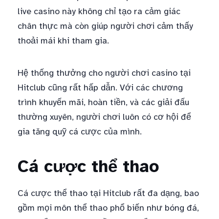
live casino này không chỉ tạo ra cảm giác
chân thực mà còn giúp người chơi cảm thấy
thoải mái khi tham gia.
Hệ thống thưởng cho người chơi casino tại
Hitclub cũng rất hấp dẫn. Với các chương
trình khuyến mãi, hoàn tiền, và các giải đấu
thường xuyên, người chơi luôn có cơ hội để
gia tăng quỹ cá cược của mình.
Cá cược thể thao
Cá cược thể thao tại Hitclub rất đa dạng, bao
gồm mọi môn thể thao phổ biến như bóng đá,