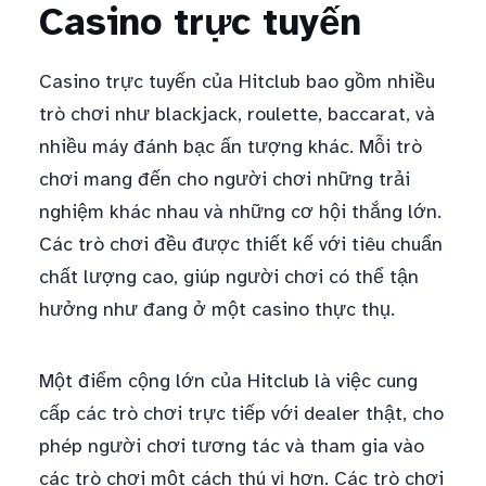
Casino trực tuyến
Casino trực tuyến của Hitclub bao gồm nhiều
trò chơi như blackjack, roulette, baccarat, và
nhiều máy đánh bạc ấn tượng khác. Mỗi trò
chơi mang đến cho người chơi những trải
nghiệm khác nhau và những cơ hội thắng lớn.
Các trò chơi đều được thiết kế với tiêu chuẩn
chất lượng cao, giúp người chơi có thể tận
hưởng như đang ở một casino thực thụ.
Một điểm cộng lớn của Hitclub là việc cung
cấp các trò chơi trực tiếp với dealer thật, cho
phép người chơi tương tác và tham gia vào
các trò chơi một cách thú vị hơn. Các trò chơi