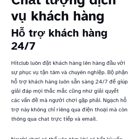
vụ khách hàng
Hỗ trợ khách hàng
24/7
Hitclub luôn đặt khách hàng lên hàng đầu với
sự phục vụ tận tâm và chuyên nghiệp. Bộ phận
hỗ trợ khách hàng luôn sẵn sàng 24/7 để giúp
giải đáp mọi thắc mắc cũng như giải quyết
các vấn đề mà người chơi gặp phải. Ngạch hỗ
trợ này không chỉ riêng qua điện thoại mà còn
thông qua chat trực tiếp và email.