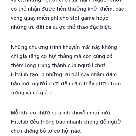
có thể nhận được tiền thưởng khởi điểm, các
vòng quay miễn phí cho slot game hoặc
những ưu đãi cá cược thể thao đặc biệt.
Những chương trình khuyến mãi này không
chỉ gia tăng cơ hội thắng mà còn củng cố
thêm lòng trung thành của người chơi.
Hitclub tạo ra những ưu đãi này nhằm đảm
bảo mọi người chơi đều cảm thấy được trân
trọng và có giá trị.
Mỗi khi có chương trình khuyến mãi mới,
Hitclub đều thông báo nhanh chóng để người
chơi không bỏ lỡ cơ hội nào.