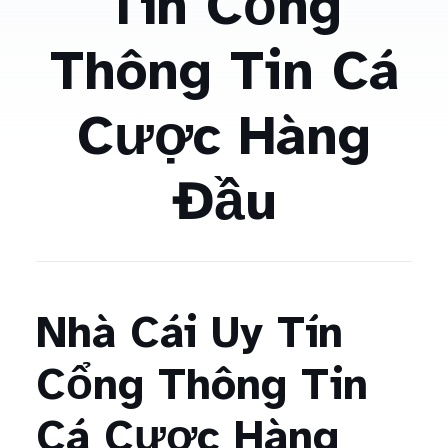
Tín Cổng
Thông Tin Cá
Cược Hàng
Đầu
Nhà Cái Uy Tín
Cổng Thông Tin
Cá Cược Hàng