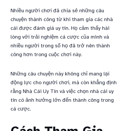
Nhiều người chơi đã chia sẻ những câu
chuyện thành công từ khi tham gia các nhà
cái được đánh giá uy tín. Họ cảm thấy hài
lòng với trải nghiệm cá cược của mình và
nhiều người trong số họ đã trở nên thành
công hơn trong cuộc chơi này.
Những câu chuyện này không chỉ mang lại
động lực cho người chơi, mà còn khẳng định
rằng Nhà Cái Uy Tín và việc chọn nhà cái uy
tín có ảnh hưởng lớn đến thành công trong
cá cược.