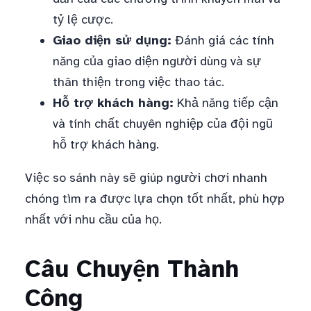
tỷ lệ cược.
Giao diện sử dụng:
Đánh giá các tính
năng của giao diện người dùng và sự
thân thiện trong việc thao tác.
Hỗ trợ khách hàng:
Khả năng tiếp cận
và tính chất chuyên nghiệp của đội ngũ
hỗ trợ khách hàng.
Việc so sánh này sẽ giúp người chơi nhanh
chóng tìm ra được lựa chọn tốt nhất, phù hợp
nhất với nhu cầu của họ.
Câu Chuyện Thành
Công