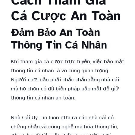
Cách Tham Gia
Cá Cược An Toàn
Đảm Bảo An Toàn
Thông Tin Cá Nhân
Khi tham gia cá cược trực tuyến, việc bảo mật
thông tin cá nhân là vô cùng quan trọng.
Người chơi cần phải chắc chắn rằng nhà cái
mà họ chọn có đủ biện pháp bảo mật để giữ
thông tin cá nhân an toàn.
Nhà Cái Uy Tín luôn đưa ra các nhà cái có
chứng nhận và công nghệ mã hóa thông tin,