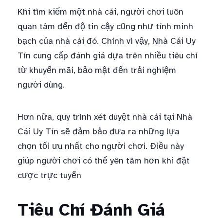
Khi tìm kiếm một nhà cái, người chơi luôn
quan tâm đến độ tin cậy cũng như tính minh
bạch của nhà cái đó. Chính vì vậy, Nhà Cái Uy
Tín cung cấp đánh giá dựa trên nhiều tiêu chí
từ khuyến mãi, bảo mật đến trải nghiệm
người dùng.
Hơn nữa, quy trình xét duyệt nhà cái tại Nhà
Cái Uy Tín sẽ đảm bảo đưa ra những lựa
chọn tối ưu nhất cho người chơi. Điều này
giúp người chơi có thể yên tâm hơn khi đặt
cược trực tuyến
Tiêu Chí Đánh Giá