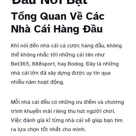
Tổng Quan Về Các
Nhà Cái Hàng Đầu
Khi nói đến nhà cái cá cược hàng đầu, không
thể không nhắc tới những cái tên như
Bet365, 888sport, hay Bodog. Đây là những
nhà cái lớn đã xây dựng được uy tín qua
nhiều năm hoạt động.
Mỗi nhà cái đều có những ưu điểm và chương
trình khuyến mãi riêng thu hút người chơi.
Việc đánh giá kĩ từng nhà cái sẽ giúp bạn tìm
ra lựa chọn tốt nhất cho mình.