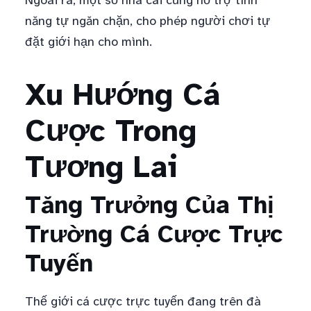
Ngoài ra, một số nhà cái cũng hỗ trợ tính
năng tự ngăn chặn, cho phép người chơi tự
đặt giới hạn cho mình.
Xu Hướng Cá
Cược Trong
Tương Lai
Tăng Trưởng Của Thị
Trường Cá Cược Trực
Tuyến
Thế giới cá cược trực tuyến đang trên đà