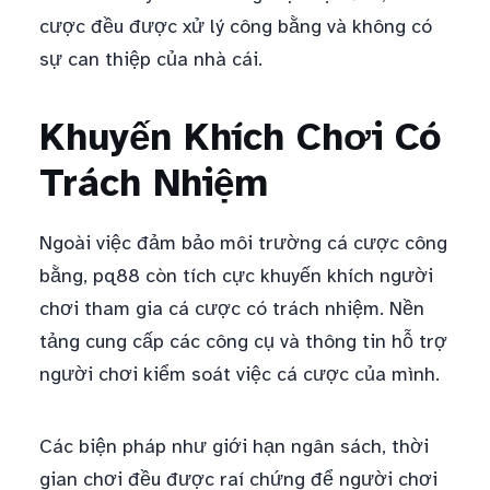
cược đều được xử lý công bằng và không có
sự can thiệp của nhà cái.
Khuyến Khích Chơi Có
Trách Nhiệm
Ngoài việc đảm bảo môi trường cá cược công
bằng, pq88 còn tích cực khuyến khích người
chơi tham gia cá cược có trách nhiệm. Nền
tảng cung cấp các công cụ và thông tin hỗ trợ
người chơi kiểm soát việc cá cược của mình.
Các biện pháp như giới hạn ngân sách, thời
gian chơi đều được raí chứng để người chơi