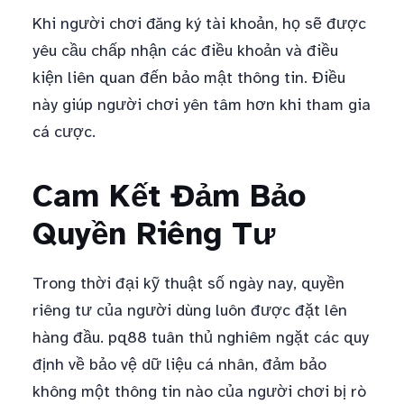
Khi người chơi đăng ký tài khoản, họ sẽ được
yêu cầu chấp nhận các điều khoản và điều
kiện liên quan đến bảo mật thông tin. Điều
này giúp người chơi yên tâm hơn khi tham gia
cá cược.
Cam Kết Đảm Bảo
Quyền Riêng Tư
Trong thời đại kỹ thuật số ngày nay, quyền
riêng tư của người dùng luôn được đặt lên
hàng đầu. pq88 tuân thủ nghiêm ngặt các quy
định về bảo vệ dữ liệu cá nhân, đảm bảo
không một thông tin nào của người chơi bị rò