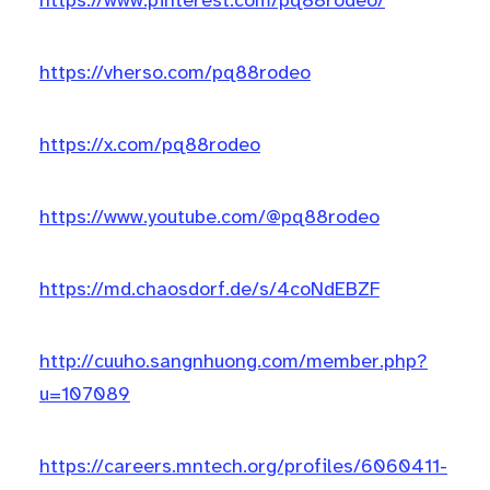
https://www.pinterest.com/pq88rodeo/
https://vherso.com/pq88rodeo
https://x.com/pq88rodeo
https://www.youtube.com/@pq88rodeo
https://md.chaosdorf.de/s/4coNdEBZF
http://cuuho.sangnhuong.com/member.php?
u=107089
https://careers.mntech.org/profiles/6060411-