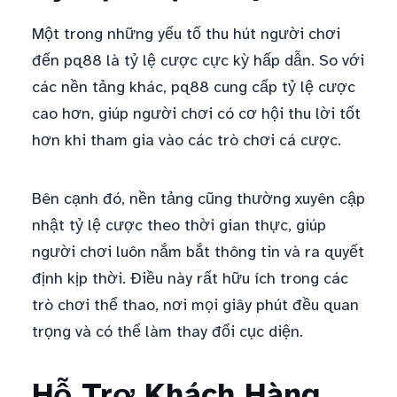
Một trong những yếu tố thu hút người chơi
đến pq88 là tỷ lệ cược cực kỳ hấp dẫn. So với
các nền tảng khác, pq88 cung cấp tỷ lệ cược
cao hơn, giúp người chơi có cơ hội thu lời tốt
hơn khi tham gia vào các trò chơi cá cược.
Bên cạnh đó, nền tảng cũng thường xuyên cập
nhật tỷ lệ cược theo thời gian thực, giúp
người chơi luôn nắm bắt thông tin và ra quyết
định kịp thời. Điều này rất hữu ích trong các
trò chơi thể thao, nơi mọi giây phút đều quan
trọng và có thể làm thay đổi cục diện.
Hỗ Trợ Khách Hàng