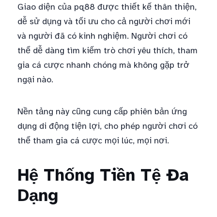
Giao diện của pq88 được thiết kế thân thiện,
dễ sử dụng và tối ưu cho cả người chơi mới
và người đã có kinh nghiệm. Người chơi có
thể dễ dàng tìm kiếm trò chơi yêu thích, tham
gia cá cược nhanh chóng mà không gặp trở
ngại nào.
Nền tảng này cũng cung cấp phiên bản ứng
dụng di động tiện lợi, cho phép người chơi có
thể tham gia cá cược mọi lúc, mọi nơi.
Hệ Thống Tiền Tệ Đa
Dạng