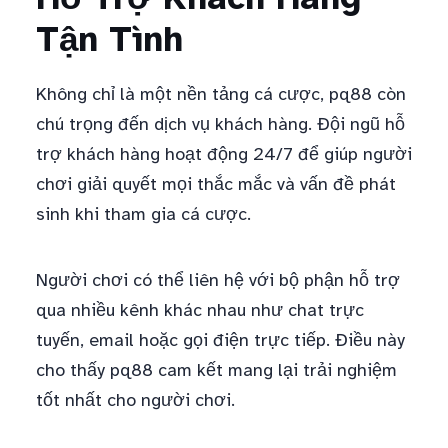
Tận Tình
Không chỉ là một nền tảng cá cược, pq88 còn
chú trọng đến dịch vụ khách hàng. Đội ngũ hỗ
trợ khách hàng hoạt động 24/7 để giúp người
chơi giải quyết mọi thắc mắc và vấn đề phát
sinh khi tham gia cá cược.
Người chơi có thể liên hệ với bộ phận hỗ trợ
qua nhiều kênh khác nhau như chat trực
tuyến, email hoặc gọi điện trực tiếp. Điều này
cho thấy pq88 cam kết mang lại trải nghiệm
tốt nhất cho người chơi.