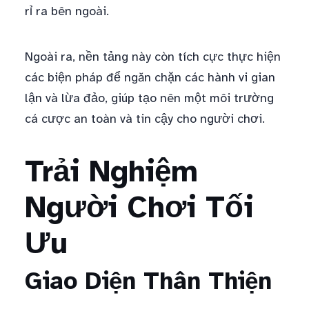
rỉ ra bên ngoài.
Ngoài ra, nền tảng này còn tích cực thực hiện
các biện pháp để ngăn chặn các hành vi gian
lận và lừa đảo, giúp tạo nên một môi trường
cá cược an toàn và tin cậy cho người chơi.
Trải Nghiệm
Người Chơi Tối
Ưu
Giao Diện Thân Thiện