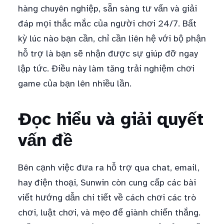
hàng chuyên nghiệp, sẵn sàng tư vấn và giải
đáp mọi thắc mắc của người chơi 24/7. Bất
kỳ lúc nào bạn cần, chỉ cần liên hệ với bộ phận
hỗ trợ là bạn sẽ nhận được sự giúp đỡ ngay
lập tức. Điều này làm tăng trải nghiệm chơi
game của bạn lên nhiều lần.
Đọc hiểu và giải quyết
vấn đề
Bên cạnh việc đưa ra hỗ trợ qua chat, email,
hay điện thoại, Sunwin còn cung cấp các bài
viết hướng dẫn chi tiết về cách chơi các trò
chơi, luật chơi, và mẹo để giành chiến thắng.