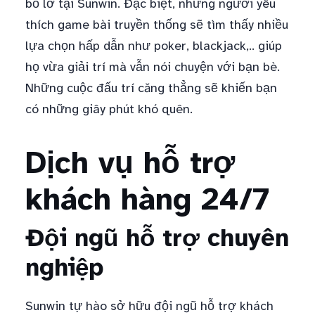
bỏ lỡ tại Sunwin. Đặc biệt, những người yêu
thích game bài truyền thống sẽ tìm thấy nhiều
lựa chọn hấp dẫn như poker, blackjack,.. giúp
họ vừa giải trí mà vẫn nói chuyện với bạn bè.
Những cuộc đấu trí căng thẳng sẽ khiến bạn
có những giây phút khó quên.
Dịch vụ hỗ trợ
khách hàng 24/7
Đội ngũ hỗ trợ chuyên
nghiệp
Sunwin tự hào sở hữu đội ngũ hỗ trợ khách