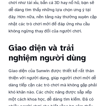
chơi như tài xỉu, bắn cá 3D hay nổ hũ, bạn sẽ
dễ dàng tìm thấy những lựa chọn ưng ý tại
đây. Hơn nữa, nền tảng này thường xuyên cập
nhật các trò chơi mới để đáp ứng nhu cầu
không ngừng thay đổi của người chơi.
Giao diện và trải
nghiệm người dùng
Giao diện của Sunwin được thiết kế rất thân
thiện với người dùng, giúp người chơi mới dễ
dàng tiếp cận các trò chơi mà không gặp phải
khó khăn nào. Các chức năng được sắp xếp
một cách khoa học, dễ dàng tìm kiếm. Đã có