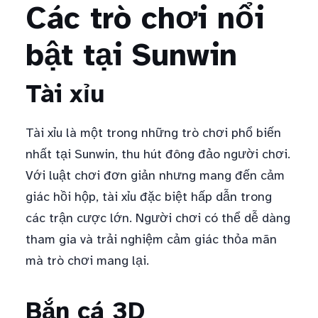
Các trò chơi nổi
bật tại Sunwin
Tài xỉu
Tài xỉu là một trong những trò chơi phổ biến
nhất tại Sunwin, thu hút đông đảo người chơi.
Với luật chơi đơn giản nhưng mang đến cảm
giác hồi hộp, tài xỉu đặc biệt hấp dẫn trong
các trận cược lớn. Người chơi có thể dễ dàng
tham gia và trải nghiệm cảm giác thỏa mãn
mà trò chơi mang lại.
Bắn cá 3D