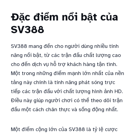
Đặc điểm nổi bật của
SV388
SV388 mang đến cho người dùng nhiều tính
năng nổi bật, từ các trận đấu chất lượng cao
cho đến dịch vụ hỗ trợ khách hàng tận tình.
Một trong những điểm mạnh lớn nhất của nền
tảng này chính là tính năng phát sóng trực
tiếp các trận đấu với chất lượng hình ảnh HD.
Điều này giúp người chơi có thể theo dõi trận
đấu một cách chân thực và sống động nhất.
Một điểm cộng lớn của SV388 là tỷ lệ cược