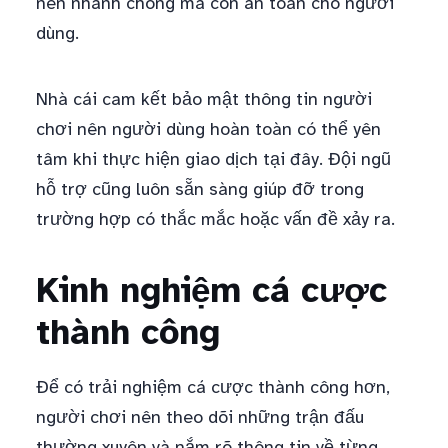
nên nhanh chóng mà còn an toàn cho người
dùng.
Nhà cái cam kết bảo mật thông tin người
chơi nên người dùng hoàn toàn có thể yên
tâm khi thực hiện giao dịch tại đây. Đội ngũ
hỗ trợ cũng luôn sẵn sàng giúp đỡ trong
trường hợp có thắc mắc hoặc vấn đề xảy ra.
Kinh nghiệm cá cược
thành công
Để có trải nghiệm cá cược thành công hơn,
người chơi nên theo dõi những trận đấu
thường xuyên và nắm rõ thông tin về từng