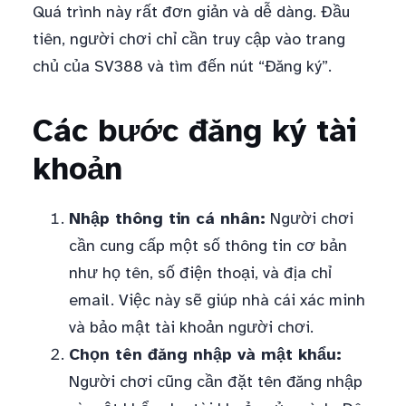
Quá trình này rất đơn giản và dễ dàng. Đầu
tiên, người chơi chỉ cần truy cập vào trang
chủ của SV388 và tìm đến nút “Đăng ký”.
Các bước đăng ký tài
khoản
Nhập thông tin cá nhân:
Người chơi
cần cung cấp một số thông tin cơ bản
như họ tên, số điện thoại, và địa chỉ
email. Việc này sẽ giúp nhà cái xác minh
và bảo mật tài khoản người chơi.
Chọn tên đăng nhập và mật khẩu:
Người chơi cũng cần đặt tên đăng nhập