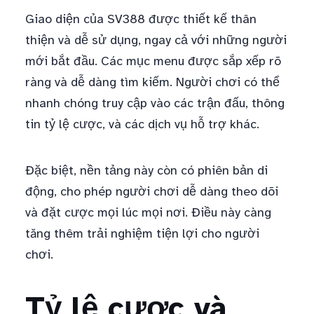
Giao diện của SV388 được thiết kế thân
thiện và dễ sử dụng, ngay cả với những người
mới bắt đầu. Các mục menu được sắp xếp rõ
ràng và dễ dàng tìm kiếm. Người chơi có thể
nhanh chóng truy cập vào các trận đấu, thông
tin tỷ lệ cược, và các dịch vụ hỗ trợ khác.
Đặc biệt, nền tảng này còn có phiên bản di
động, cho phép người chơi dễ dàng theo dõi
và đặt cược mọi lúc mọi nơi. Điều này càng
tăng thêm trải nghiệm tiện lợi cho người
chơi.
Tỷ lệ cược và