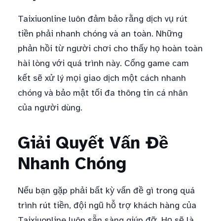
Taixiuonline luôn đảm bảo rằng dịch vụ rút
tiền phải nhanh chóng và an toàn. Những
phản hồi từ người chơi cho thấy họ hoàn toàn
hài lòng với quá trình này. Cổng game cam
kết sẽ xử lý mọi giao dịch một cách nhanh
chóng và bảo mật tối đa thông tin cá nhân
của người dùng.
Giải Quyết Vấn Đề
Nhanh Chóng
Nếu bạn gặp phải bất kỳ vấn đề gì trong quá
trình rút tiền, đội ngũ hỗ trợ khách hàng của
Taixiuonline luôn sẵn sàng giúp đỡ. Họ sẽ là