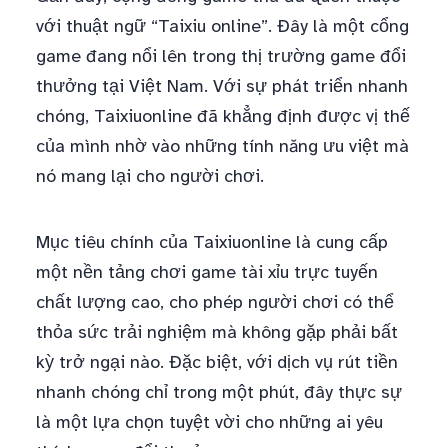
với thuật ngữ “Taixiu online”. Đây là một cổng
game đang nổi lên trong thị trường game đổi
thưởng tại Việt Nam. Với sự phát triển nhanh
chóng, Taixiuonline đã khẳng định được vị thế
của mình nhờ vào những tính năng ưu việt mà
nó mang lại cho người chơi.
Mục tiêu chính của Taixiuonline là cung cấp
một nền tảng chơi game tài xỉu trực tuyến
chất lượng cao, cho phép người chơi có thể
thỏa sức trải nghiệm mà không gặp phải bất
kỳ trở ngại nào. Đặc biệt, với dịch vụ rút tiền
nhanh chóng chỉ trong một phút, đây thực sự
là một lựa chọn tuyệt vời cho những ai yêu