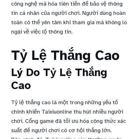
công nghệ mã hóa tiên tiến để bảo vệ thông
tin cá nhân của người chơi. Người dùng hoàn
toàn có thể yên tâm khi tham gia mà không lo
ngại về việc lộ thông tin.
Tỷ Lệ Thắng Cao
Lý Do Tỷ Lệ Thắng
Cao
Tỷ lệ thắng cao là một trong những yếu tố
chính khiến Taixiuonline thu hút nhiều người
chơi. Cổng game đã tối ưu hóa công thức xác
suất để người chơi có cơ hội thắng lớn.