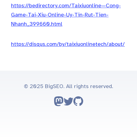
https://bedirectory.com/Taixiuonline—Cong-
Game-Tai-Xiu-Online-Uy-Tin-Rut-Tien-
Nhanh_399660.html
https://disqus.com/by/taixiuonlinetech/about/
© 2025 BigSEO. All rights reserved.
Follow on Mastodon
Follow on Twitter
Go to GitHub repo