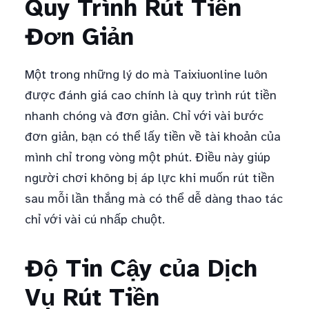
Quy Trình Rút Tiền
Đơn Giản
Một trong những lý do mà Taixiuonline luôn
được đánh giá cao chính là quy trình rút tiền
nhanh chóng và đơn giản. Chỉ với vài bước
đơn giản, bạn có thể lấy tiền về tài khoản của
mình chỉ trong vòng một phút. Điều này giúp
người chơi không bị áp lực khi muốn rút tiền
sau mỗi lần thắng mà có thể dễ dàng thao tác
chỉ với vài cú nhấp chuột.
Độ Tin Cậy của Dịch
Vụ Rút Tiền