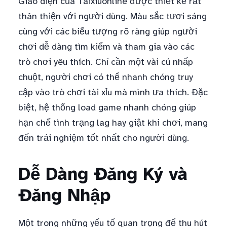
Giao diện của Taixiuonline được thiết kế rất
thân thiện với người dùng. Màu sắc tươi sáng
cùng với các biểu tượng rõ ràng giúp người
chơi dễ dàng tìm kiếm và tham gia vào các
trò chơi yêu thích. Chỉ cần một vài cú nhấp
chuột, người chơi có thể nhanh chóng truy
cập vào trò chơi tài xỉu mà mình ưa thích. Đặc
biệt, hệ thống load game nhanh chóng giúp
hạn chế tình trạng lag hay giật khi chơi, mang
đến trải nghiệm tốt nhất cho người dùng.
Dễ Dàng Đăng Ký và
Đăng Nhập
Một trong những yếu tố quan trọng để thu hút