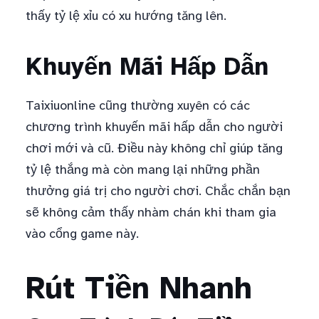
thấy tỷ lệ xỉu có xu hướng tăng lên.
Khuyến Mãi Hấp Dẫn
Taixiuonline cũng thường xuyên có các
chương trình khuyến mãi hấp dẫn cho người
chơi mới và cũ. Điều này không chỉ giúp tăng
tỷ lệ thắng mà còn mang lại những phần
thưởng giá trị cho người chơi. Chắc chắn bạn
sẽ không cảm thấy nhàm chán khi tham gia
vào cổng game này.
Rút Tiền Nhanh