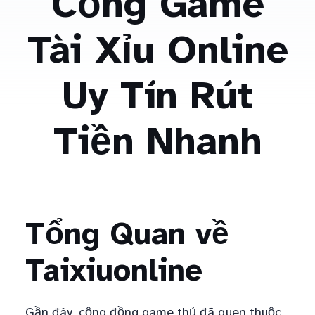
Cổng Game
Tài Xỉu Online
Uy Tín Rút
Tiền Nhanh
Tổng Quan về
Taixiuonline
Gần đây, cộng đồng game thủ đã quen thuộc