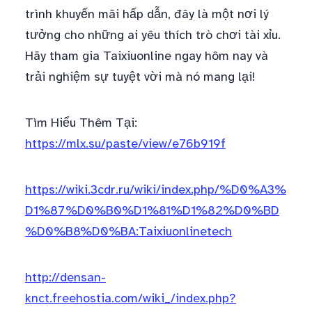
trình khuyến mãi hấp dẫn, đây là một nơi lý
tưởng cho những ai yêu thích trò chơi tài xỉu.
Hãy tham gia Taixiuonline ngay hôm nay và
trải nghiệm sự tuyệt vời mà nó mang lại!
Tìm Hiểu Thêm Tại:
https://mlx.su/paste/view/e76b919f
https://wiki.3cdr.ru/wiki/index.php/%D0%A3%
D1%87%D0%B0%D1%81%D1%82%D0%BD
%D0%B8%D0%BA:Taixiuonlinetech
http://densan-
knct.freehostia.com/wiki_/index.php?