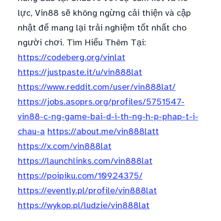
lực, Vin88 sẽ không ngừng cải thiện và cập
nhật để mang lại trải nghiệm tốt nhất cho
người chơi. Tìm Hiểu Thêm Tại:
https://codeberg.org/vinlat
https://justpaste.it/u/vin888lat
https://www.reddit.com/user/vin888lat/
https://jobs.asoprs.org/profiles/5751547-
vin88-c-ng-game-bai-d-i-th-ng-h-p-phap-t-i-
chau-a
https://about.me/vin888latt
https://x.com/vin888lat
https://launchlinks.com/vin888lat
https://poipiku.com/10924375/
https://evently.pl/profile/vin888lat
https://wykop.pl/ludzie/vin888lat