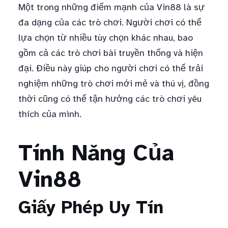
Một trong những điểm mạnh của Vin88 là sự
đa dạng của các trò chơi. Người chơi có thể
lựa chọn từ nhiều tùy chọn khác nhau, bao
gồm cả các trò chơi bài truyền thống và hiện
đại. Điều này giúp cho người chơi có thể trải
nghiệm những trò chơi mới mẻ và thú vị, đồng
thời cũng có thể tận hưởng các trò chơi yêu
thích của mình.
Tính Năng Của
Vin88
Giấy Phép Uy Tín