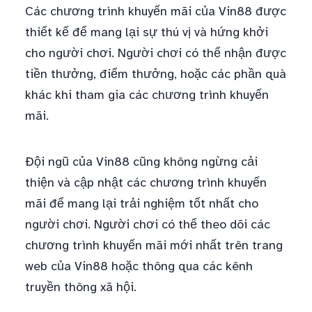
Các chương trình khuyến mãi của Vin88 được
thiết kế để mang lại sự thú vị và hứng khởi
cho người chơi. Người chơi có thể nhận được
tiền thưởng, điểm thưởng, hoặc các phần quà
khác khi tham gia các chương trình khuyến
mãi.
Đội ngũ của Vin88 cũng không ngừng cải
thiện và cập nhật các chương trình khuyến
mãi để mang lại trải nghiệm tốt nhất cho
người chơi. Người chơi có thể theo dõi các
chương trình khuyến mãi mới nhất trên trang
web của Vin88 hoặc thông qua các kênh
truyền thông xã hội.