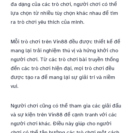
đa dạng của các trò chơi, người chơi có thể
lựa chọn từ nhiều tùy chọn khác nhau để tìm
ra trò chơi yêu thích của mình.
Mỗi trò chơi trên Vin88 đều được thiết kế để
mang lại trải nghiệm thú vị và hứng khởi cho
người chơi. Từ các trò chơi bài truyền thống
đến các trò chơi hiện đại, mọi trò chơi đều
được tạo ra để mang lại sự giải trí và niềm
vui.
Người chơi cũng có thể tham gia các giải đấu
và sự kiện trên Vin88 để cạnh tranh với các
người chơi khác. Điều này giúp cho người
chơi có thể tận hưởng các trò chơi một cách