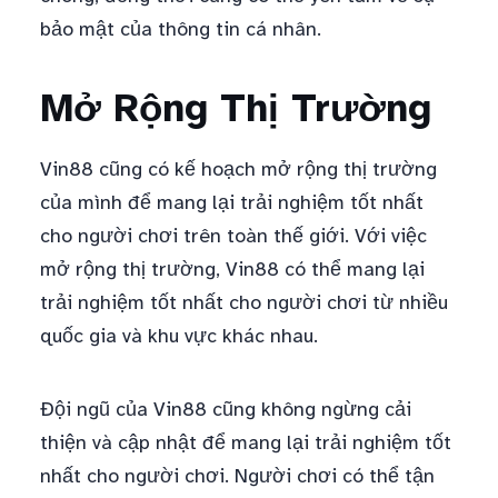
bảo mật của thông tin cá nhân.
Mở Rộng Thị Trường
Vin88 cũng có kế hoạch mở rộng thị trường
của mình để mang lại trải nghiệm tốt nhất
cho người chơi trên toàn thế giới. Với việc
mở rộng thị trường, Vin88 có thể mang lại
trải nghiệm tốt nhất cho người chơi từ nhiều
quốc gia và khu vực khác nhau.
Đội ngũ của Vin88 cũng không ngừng cải
thiện và cập nhật để mang lại trải nghiệm tốt
nhất cho người chơi. Người chơi có thể tận