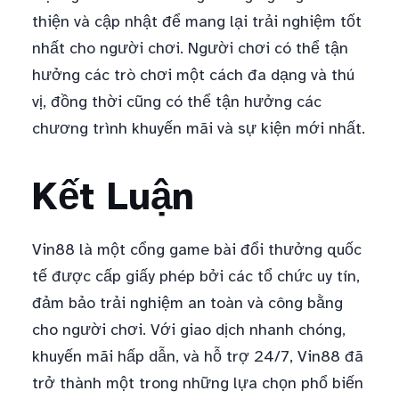
thiện và cập nhật để mang lại trải nghiệm tốt
nhất cho người chơi. Người chơi có thể tận
hưởng các trò chơi một cách đa dạng và thú
vị, đồng thời cũng có thể tận hưởng các
chương trình khuyến mãi và sự kiện mới nhất.
Kết Luận
Vin88 là một cổng game bài đổi thưởng quốc
tế được cấp giấy phép bởi các tổ chức uy tín,
đảm bảo trải nghiệm an toàn và công bằng
cho người chơi. Với giao dịch nhanh chóng,
khuyến mãi hấp dẫn, và hỗ trợ 24/7, Vin88 đã
trở thành một trong những lựa chọn phổ biến