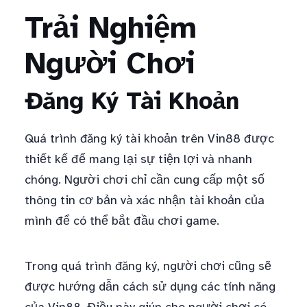
Trải Nghiệm
Người Chơi
Đăng Ký Tài Khoản
Quá trình đăng ký tài khoản trên Vin88 được
thiết kế để mang lại sự tiện lợi và nhanh
chóng. Người chơi chỉ cần cung cấp một số
thông tin cơ bản và xác nhận tài khoản của
mình để có thể bắt đầu chơi game.
Trong quá trình đăng ký, người chơi cũng sẽ
được hướng dẫn cách sử dụng các tính năng