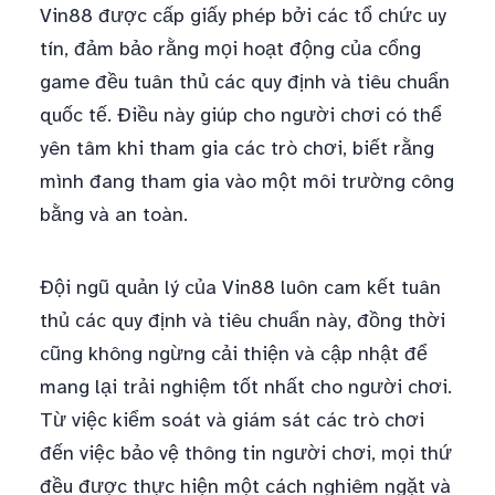
Vin88 được cấp giấy phép bởi các tổ chức uy
tín, đảm bảo rằng mọi hoạt động của cổng
game đều tuân thủ các quy định và tiêu chuẩn
quốc tế. Điều này giúp cho người chơi có thể
yên tâm khi tham gia các trò chơi, biết rằng
mình đang tham gia vào một môi trường công
bằng và an toàn.
Đội ngũ quản lý của Vin88 luôn cam kết tuân
thủ các quy định và tiêu chuẩn này, đồng thời
cũng không ngừng cải thiện và cập nhật để
mang lại trải nghiệm tốt nhất cho người chơi.
Từ việc kiểm soát và giám sát các trò chơi
đến việc bảo vệ thông tin người chơi, mọi thứ
đều được thực hiện một cách nghiêm ngặt và