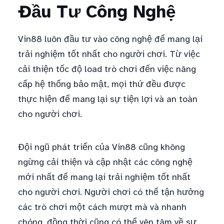
Đầu Tư Công Nghệ
Vin88 luôn đầu tư vào công nghệ để mang lại
trải nghiệm tốt nhất cho người chơi. Từ việc
cải thiện tốc độ load trò chơi đến việc nâng
cấp hệ thống bảo mật, mọi thứ đều được
thực hiện để mang lại sự tiện lợi và an toàn
cho người chơi.
Đội ngũ phát triển của Vin88 cũng không
ngừng cải thiện và cập nhật các công nghệ
mới nhất để mang lại trải nghiệm tốt nhất
cho người chơi. Người chơi có thể tận hưởng
các trò chơi một cách mượt mà và nhanh
chóng, đồng thời cũng có thể yên tâm về sự